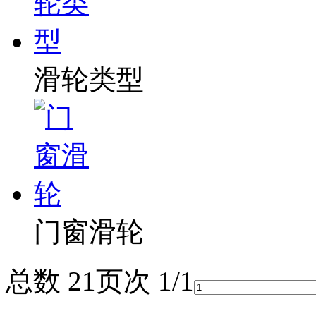
滑轮类型
门窗滑轮
总数 2
1
页次 1/1